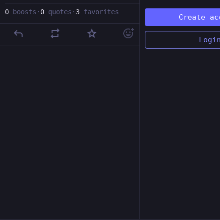
0
boosts
·
0
quotes
·
3
favorites
Create ac
Logi