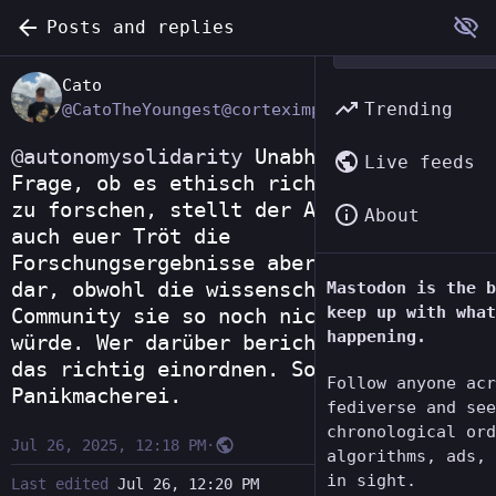
Posts and replies
Cato
Trending
@CatoTheYoungest@corteximplant.com
@
autonomysolidarity
 Unabhängig von der 
Live feeds
Frage, ob es ethisch richtig ist daran 
zu forschen, stellt der Artikel und 
About
auch euer Tröt die 
Forschungsergebnisse aber als Fakten 
dar, obwohl die wissenschaftliche 
Mastodon is the b
keep up with what
Community sie so noch nicht einordnen 
happening.
würde. Wer darüber berichtet, sollte 
das richtig einordnen. So ist das 
Follow anyone acr
Panikmacherei.
fediverse and see
chronological ord
Jul 26, 2025, 12:18 PM
·
algorithms, ads, 
in sight.
Last edited
Jul 26, 12:20 PM